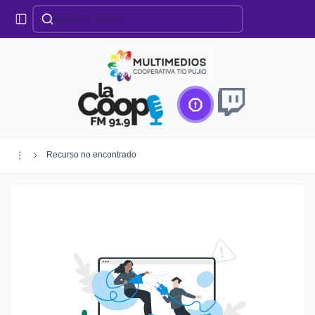
Categorías
Locales
Educación
Deportes
Institucionales
Región
Recurso no encontrado
Policiales
Agro
Creando Futuro
Efemérides
Especiales
Espectáculos
Nacionales
Provinciales
Salud