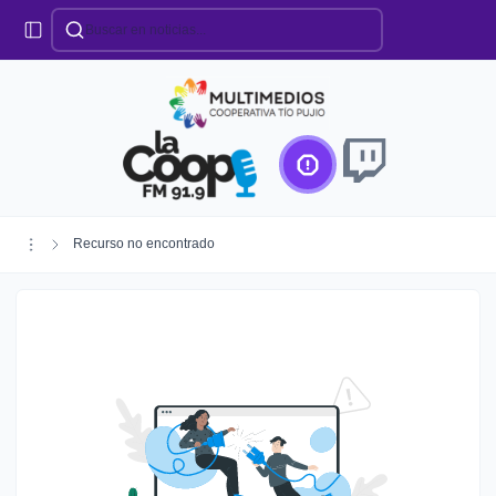
Categorías
Locales
Educación
Deportes
Institucionales
Región
Recurso no encontrado
Policiales
Agro
Creando Futuro
Efemérides
Especiales
Espectáculos
Nacionales
Provinciales
Salud