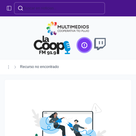
Categorías
Locales
Educación
Deportes
Institucionales
Región
Recurso no encontrado
Policiales
Agro
Creando Futuro
Efemérides
Especiales
Espectáculos
Nacionales
Provinciales
Salud