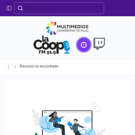
Categorías
Locales
Educación
Deportes
Institucionales
Región
Recurso no encontrado
Policiales
Agro
Creando Futuro
Efemérides
Especiales
Espectáculos
Nacionales
Provinciales
Salud