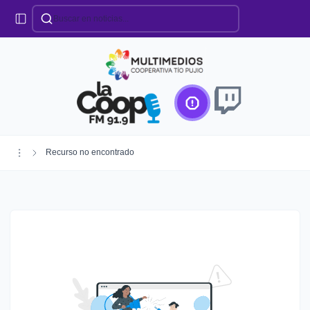
Categorías
Locales
Educación
Deportes
Institucionales
Región
Recurso no encontrado
Policiales
Agro
Creando Futuro
Efemérides
Especiales
Espectáculos
Nacionales
Provinciales
Salud