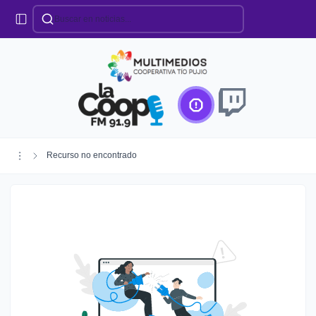
Categorías
Locales
Educación
Deportes
Institucionales
Región
Recurso no encontrado
Policiales
Agro
Creando Futuro
Efemérides
Especiales
Espectáculos
Nacionales
Provinciales
Salud