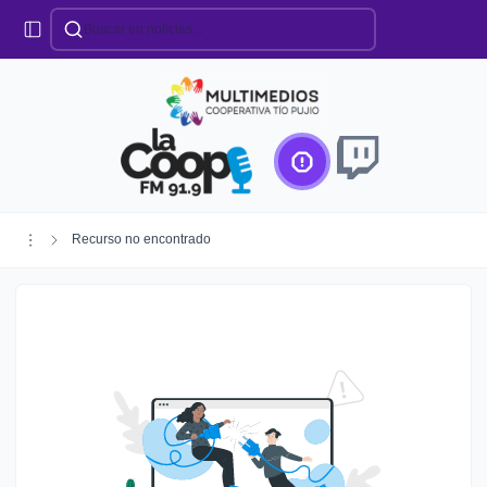
Categorías
Locales
Educación
Deportes
Institucionales
Región
Recurso no encontrado
Policiales
Agro
Creando Futuro
Efemérides
Especiales
Espectáculos
Nacionales
Provinciales
Salud