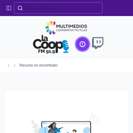
Categorías
Locales
Educación
Deportes
Institucionales
Región
Recurso no encontrado
Policiales
Agro
Creando Futuro
Efemérides
Especiales
Espectáculos
Nacionales
Provinciales
Salud