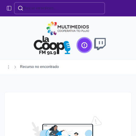
Categorías
Locales
Educación
Deportes
Institucionales
Región
Recurso no encontrado
Policiales
Agro
Creando Futuro
Efemérides
Especiales
Espectáculos
Nacionales
Provinciales
Salud