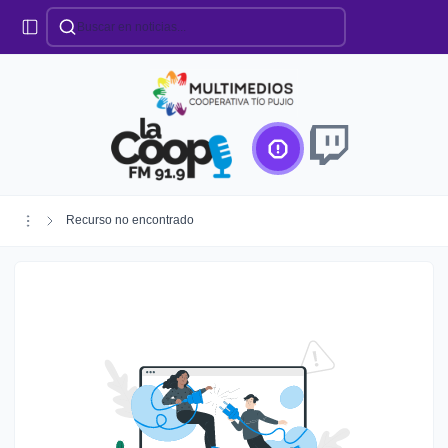
Categorías
Locales
Educación
Deportes
Institucionales
Región
Recurso no encontrado
Policiales
Agro
Creando Futuro
Efemérides
Especiales
Espectáculos
Nacionales
Provinciales
Salud