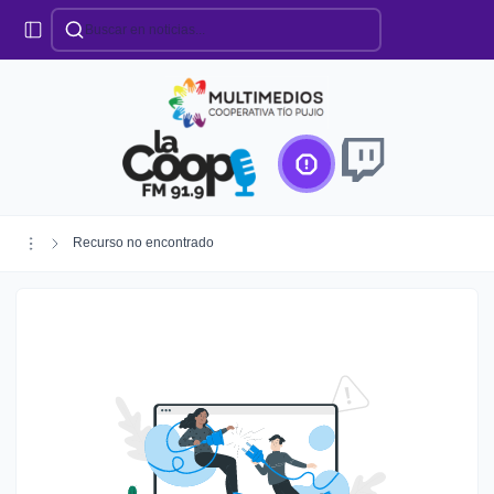
Categorías
Locales
Educación
Deportes
Institucionales
Región
Recurso no encontrado
Policiales
Agro
Creando Futuro
Efemérides
Especiales
Espectáculos
Nacionales
Provinciales
Salud