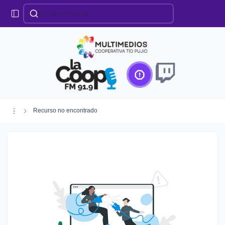
Categorías
Locales
Educación
Deportes
Institucionales
Región
Recurso no encontrado
Policiales
Agro
Creando Futuro
Efemérides
Especiales
Espectáculos
Nacionales
Provinciales
Salud