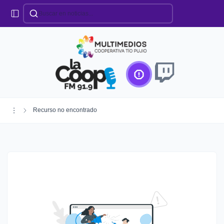
Categorías
Locales
Educación
Deportes
Institucionales
Región
Recurso no encontrado
Policiales
Agro
Creando Futuro
Efemérides
Especiales
Espectáculos
Nacionales
Provinciales
Salud