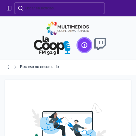
Categorías
Locales
Educación
Deportes
Institucionales
Región
Recurso no encontrado
Policiales
Agro
Creando Futuro
Efemérides
Especiales
Espectáculos
Nacionales
Provinciales
Salud