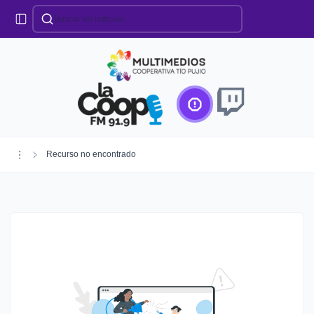
Categorías
Locales
Educación
Deportes
Institucionales
Región
Recurso no encontrado
Policiales
Agro
Creando Futuro
Efemérides
Especiales
Espectáculos
Nacionales
Provinciales
Salud