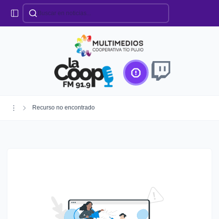
Categorías
Locales
Educación
Deportes
Institucionales
Región
Recurso no encontrado
Policiales
Agro
Creando Futuro
Efemérides
Especiales
Espectáculos
Nacionales
Provinciales
Salud