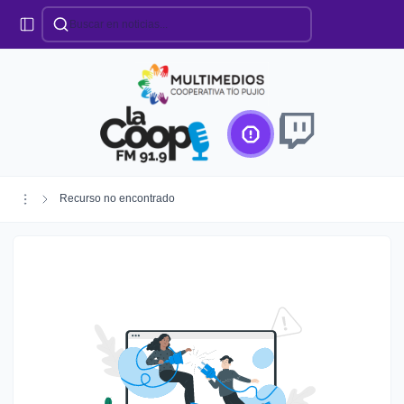
Categorías
Locales
Educación
Deportes
Institucionales
Región
Recurso no encontrado
Policiales
Agro
Creando Futuro
Efemérides
Especiales
Espectáculos
Nacionales
Provinciales
Salud