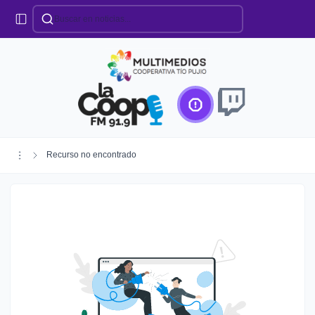
Categorías
Locales
Educación
Deportes
Institucionales
Región
Recurso no encontrado
Policiales
Agro
Creando Futuro
Efemérides
Especiales
Espectáculos
Nacionales
Provinciales
Salud