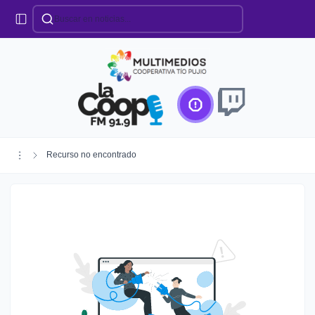
Categorías
Locales
Educación
Deportes
Institucionales
Región
Recurso no encontrado
Policiales
Agro
Creando Futuro
Efemérides
Especiales
Espectáculos
Nacionales
Provinciales
Salud