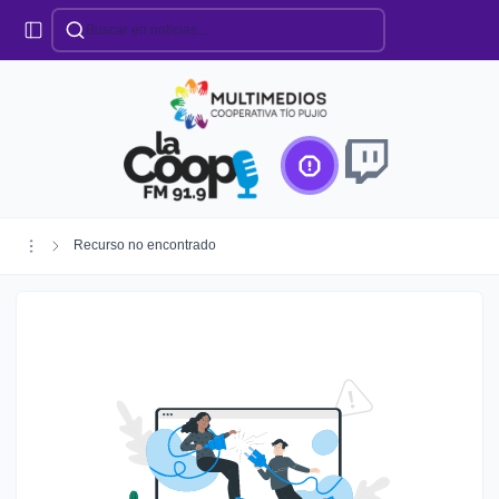
Categorías
Locales
Educación
Deportes
Institucionales
Región
Recurso no encontrado
Policiales
Agro
Creando Futuro
Efemérides
Especiales
Espectáculos
Nacionales
Provinciales
Salud