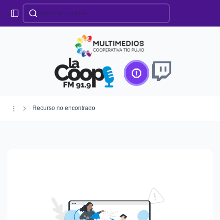
Categorías
Locales
Educación
Deportes
Institucionales
Región
Recurso no encontrado
Policiales
Agro
Creando Futuro
Efemérides
Especiales
Espectáculos
Nacionales
Provinciales
Salud