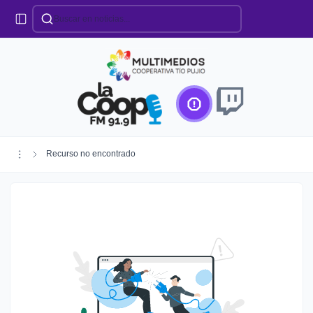
Categorías
Locales
Educación
Deportes
Institucionales
Región
Recurso no encontrado
Policiales
Agro
Creando Futuro
Efemérides
Especiales
Espectáculos
Nacionales
Provinciales
Salud