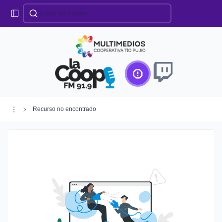
Categorías
Locales
Educación
Deportes
Institucionales
Región
Recurso no encontrado
Policiales
Agro
Creando Futuro
Efemérides
Especiales
Espectáculos
Nacionales
Provinciales
Salud