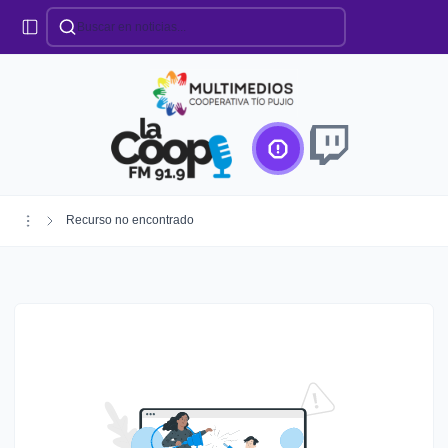
Categorías
Locales
Educación
Deportes
Institucionales
Región
Recurso no encontrado
Policiales
Agro
Creando Futuro
Efemérides
Especiales
Espectáculos
Nacionales
Provinciales
Salud