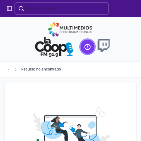
Categorías
Locales
Educación
Deportes
Institucionales
Región
Recurso no encontrado
Policiales
Agro
Creando Futuro
Efemérides
Especiales
Espectáculos
Nacionales
Provinciales
Salud