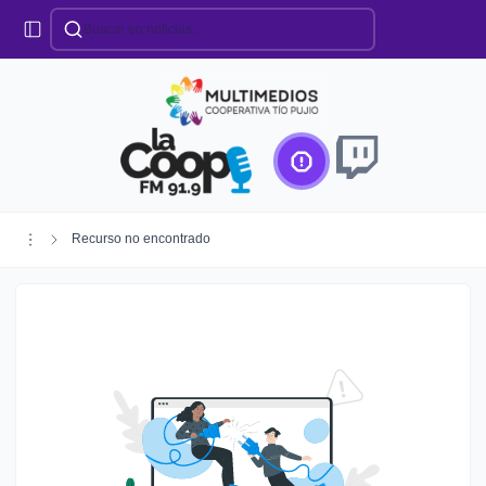
Categorías
Locales
Educación
Deportes
Institucionales
Región
Recurso no encontrado
Policiales
Agro
Creando Futuro
Efemérides
Especiales
Espectáculos
Nacionales
Provinciales
Salud