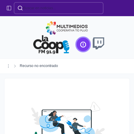
Categorías
Locales
Educación
Deportes
Institucionales
Región
Recurso no encontrado
Policiales
Agro
Creando Futuro
Efemérides
Especiales
Espectáculos
Nacionales
Provinciales
Salud