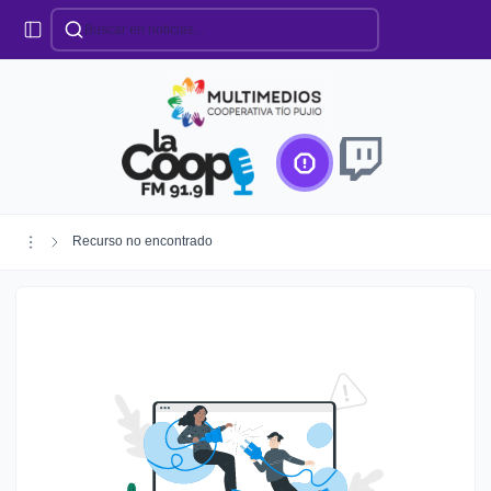
Categorías
Locales
Educación
Deportes
Institucionales
Región
Recurso no encontrado
Policiales
Agro
Creando Futuro
Efemérides
Especiales
Espectáculos
Nacionales
Provinciales
Salud