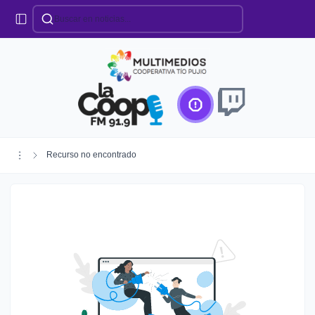
Categorías
Locales
Educación
Deportes
Institucionales
Región
Recurso no encontrado
Policiales
Agro
Creando Futuro
Efemérides
Especiales
Espectáculos
Nacionales
Provinciales
Salud