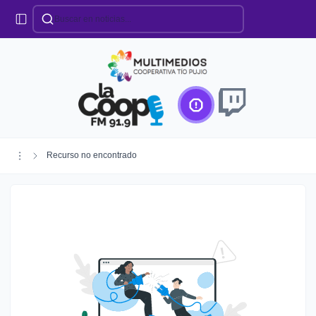
Categorías
Locales
Educación
Deportes
Institucionales
Región
Recurso no encontrado
Policiales
Agro
Creando Futuro
Efemérides
Especiales
Espectáculos
Nacionales
Provinciales
Salud