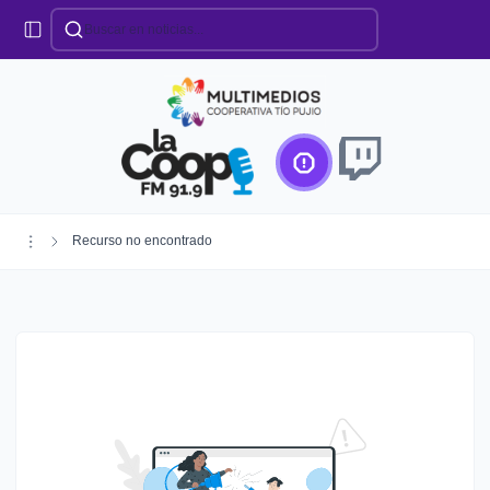
Categorías
Locales
Educación
Deportes
Institucionales
Región
Recurso no encontrado
Policiales
Agro
Creando Futuro
Efemérides
Especiales
Espectáculos
Nacionales
Provinciales
Salud