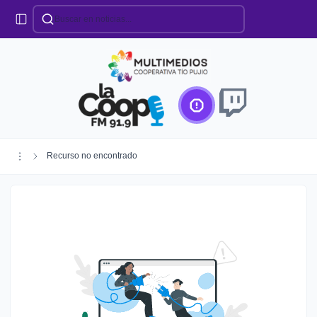
Categorías
Locales
Educación
Deportes
Institucionales
Región
Recurso no encontrado
Policiales
Agro
Creando Futuro
Efemérides
Especiales
Espectáculos
Nacionales
Provinciales
Salud