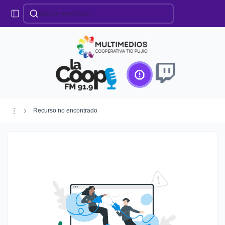
Categorías
Locales
Educación
Deportes
Institucionales
Región
Recurso no encontrado
Policiales
Agro
Creando Futuro
Efemérides
Especiales
Espectáculos
Nacionales
Provinciales
Salud