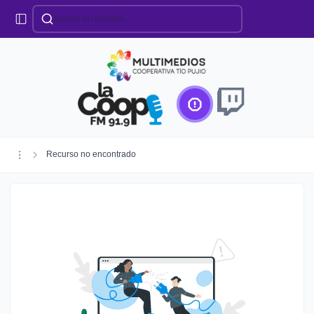
Categorías
Locales
Educación
Deportes
Institucionales
Región
Recurso no encontrado
Policiales
Agro
Creando Futuro
Efemérides
Especiales
Espectáculos
Nacionales
Provinciales
Salud