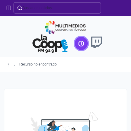
Categorías
Locales
Educación
Deportes
Institucionales
Región
Recurso no encontrado
Policiales
Agro
Creando Futuro
Efemérides
Especiales
Espectáculos
Nacionales
Provinciales
Salud