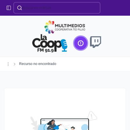
Categorías
Locales
Educación
Deportes
Institucionales
Región
Recurso no encontrado
Policiales
Agro
Creando Futuro
Efemérides
Especiales
Espectáculos
Nacionales
Provinciales
Salud