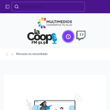
Categorías
Locales
Educación
Deportes
Institucionales
Región
Recurso no encontrado
Policiales
Agro
Creando Futuro
Efemérides
Especiales
Espectáculos
Nacionales
Provinciales
Salud