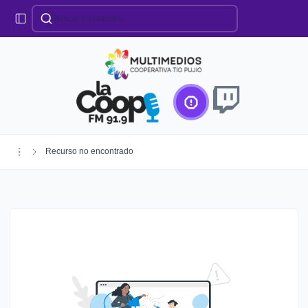
Categorías
Locales
Educación
Deportes
Institucionales
Región
Recurso no encontrado
Policiales
Agro
Creando Futuro
Efemérides
Especiales
Espectáculos
Nacionales
Provinciales
Salud