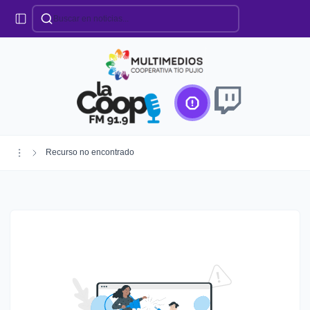
Categorías
Locales
Educación
Deportes
Institucionales
Región
Recurso no encontrado
Policiales
Agro
Creando Futuro
Efemérides
Especiales
Espectáculos
Nacionales
Provinciales
Salud