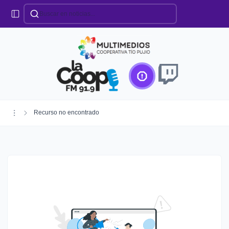
Categorías
Locales
Educación
Deportes
Institucionales
Región
Recurso no encontrado
Policiales
Agro
Creando Futuro
Efemérides
Especiales
Espectáculos
Nacionales
Provinciales
Salud