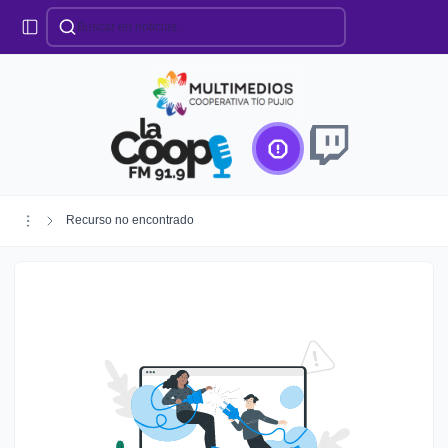
Categorías
Locales
Educación
Deportes
Institucionales
Región
Recurso no encontrado
Policiales
Agro
Creando Futuro
Efemérides
Especiales
Espectáculos
Nacionales
Provinciales
Salud