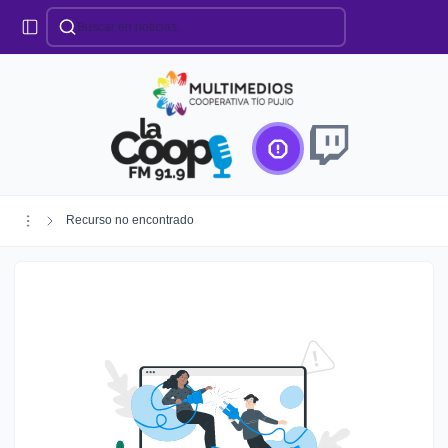
Categorías
Locales
Educación
Deportes
Institucionales
Región
Recurso no encontrado
Policiales
Agro
Creando Futuro
Efemérides
Especiales
Espectáculos
Nacionales
Provinciales
Salud