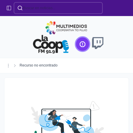
Categorías
Locales
Educación
Deportes
Institucionales
Región
Recurso no encontrado
Policiales
Agro
Creando Futuro
Efemérides
Especiales
Espectáculos
Nacionales
Provinciales
Salud