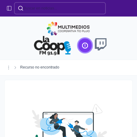
Categorías
Locales
Educación
Deportes
Institucionales
Región
Recurso no encontrado
Policiales
Agro
Creando Futuro
Efemérides
Especiales
Espectáculos
Nacionales
Provinciales
Salud