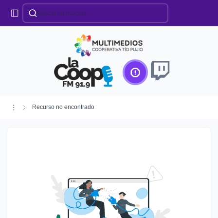
Categorías
Locales
Educación
Deportes
Institucionales
Región
Recurso no encontrado
Policiales
Agro
Creando Futuro
Efemérides
Especiales
Espectáculos
Nacionales
Provinciales
Salud