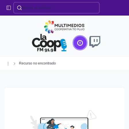
Categorías
Locales
Educación
Deportes
Institucionales
Región
Recurso no encontrado
Policiales
Agro
Creando Futuro
Efemérides
Especiales
Espectáculos
Nacionales
Provinciales
Salud