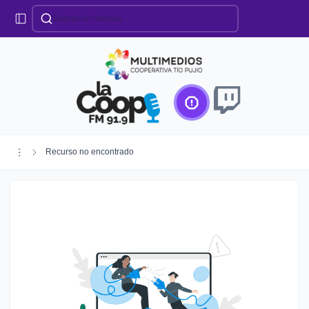
Categorías
Locales
Educación
Deportes
Institucionales
Región
Recurso no encontrado
Policiales
Agro
Creando Futuro
Efemérides
Especiales
Espectáculos
Nacionales
Provinciales
Salud