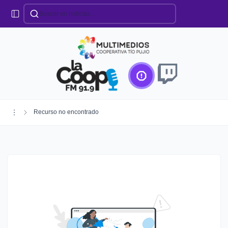
Categorías
Locales
Educación
Deportes
Institucionales
Región
Recurso no encontrado
Policiales
Agro
Creando Futuro
Efemérides
Especiales
Espectáculos
Nacionales
Provinciales
Salud