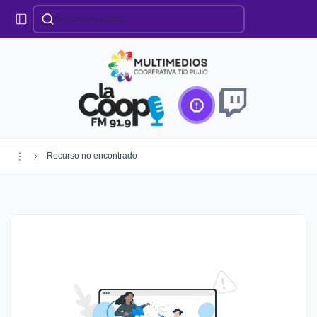
Categorías
Locales
Educación
Deportes
Institucionales
Región
Recurso no encontrado
Policiales
Agro
Creando Futuro
Efemérides
Especiales
Espectáculos
Nacionales
Provinciales
Salud