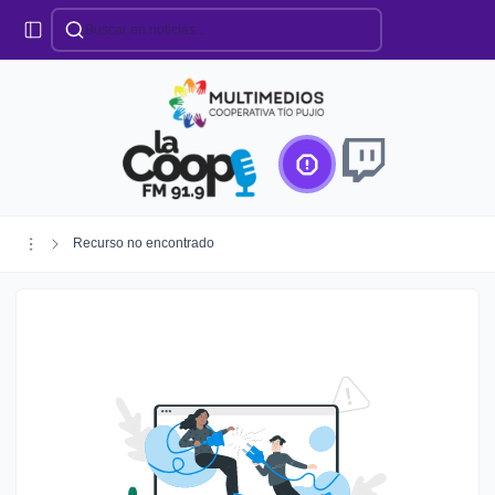
Categorías
Locales
Educación
Deportes
Institucionales
Región
Recurso no encontrado
Policiales
Agro
Creando Futuro
Efemérides
Especiales
Espectáculos
Nacionales
Provinciales
Salud